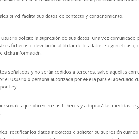
es si Vd. facilita sus datos de contacto y consentimiento.
suario solicite la supresión de sus datos. Una vez comunicado p
ros ficheros o devolución al titular de los datos, según el caso, 
de dicha información.
ntes señalados y no serán cedidos a terceros, salvo aquellas com
r el Usuario o persona autorizada por él/ella para el adecuado cu
 por Ley.
personales que obren en sus ficheros y adoptará las medidas regl
.
es, rectificar los datos inexactos o solicitar su supresión cuan