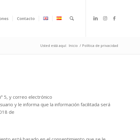
iones
Contacto
Usted está aquí:
Inicio
/
Política de privacidad
º 5, y correo electrónico
rio y le informa que la información facilitada será
2018 de
amiento está basado en el consentimiento que se le