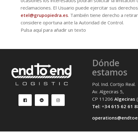
ocasiones los interesados podrán solicitar la limitació
reclamaciones. El Usuario puede ejercitar sus derechos d
etel@grupopiedra.es
. También tiene derecho a retira
considere oportuna ante la Autoridad de Control.
Pulsa aquí para añadir un texto
Dónde
estamos
Pol. Ind. Cortijo Real.
Av. Algeciras 5,
CP 11206
Algeciras
(
Tel:
+
34 615 62 61 8
operations@endtoe