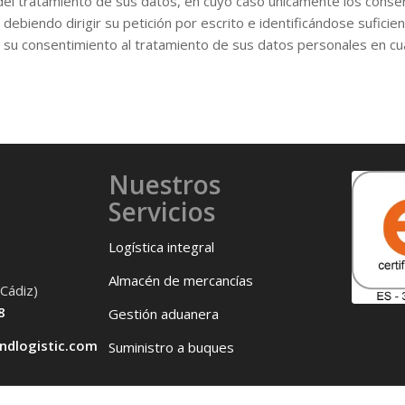
n del tratamiento de sus datos, en cuyo caso únicamente los conse
ebiendo dirigir su petición por escrito e identificándose suficien
r su consentimiento al tratamiento de sus datos personales en c
Nuestros
Servicios
Logística integral
Almacén de mercancías
Cádiz)
8
Gestión aduanera
ndlogistic.com
Suministro a buques