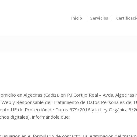
Inicio
Servicios
Certificac
lio en Algeciras (Cadiz), en P.I.Cortijo Real – Avda. Algeciras n
 Web y Responsable del Tratamiento de Datos Personales del Usua
mento UE de Protección de Datos 679/2016 y la Ley Orgánica 3/
hos digitales), informándole que:
s usuarios en el formulario de contacto. La legitimación del trat