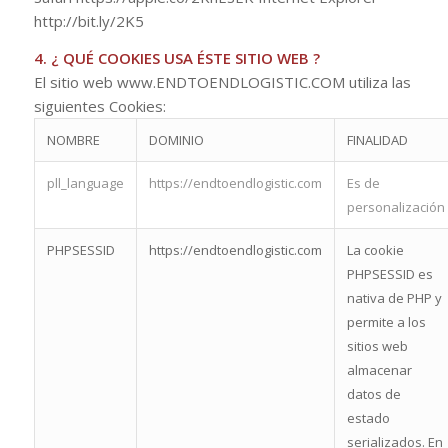
http://bit.ly/2K5
4. ¿ QUÉ COOKIES USA ÉSTE SITIO WEB ?
El sitio web www.ENDTOENDLOGISTIC.COM utiliza las
siguientes Cookies:
NOMBRE
DOMINIO
FINALIDAD
pll_language
https://endtoendlogistic.com
Es de
personalización
PHPSESSID
https://endtoendlogistic.com
La cookie
PHPSESSID es
nativa de PHP y
permite a los
sitios web
almacenar
datos de
estado
serializados. En