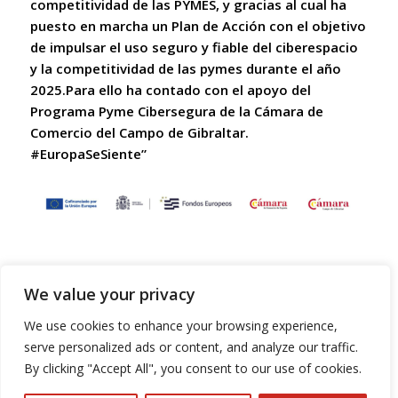
competitividad de las PYMES, y gracias al cual ha
puesto en marcha
un Plan de Acción con el objetivo
de impulsar el uso seguro y fiable del ciberespacio
y la
competitividad de las pymes durante el año
2025.Para ello ha contado con el apoyo del
Programa
Pyme Cibersegura de la Cámara de
Comercio del Campo de Gibraltar.
#EuropaSeSiente”
End To End Logistics SL © Todos los derechos
We value your privacy
reservados. Alojado en
Dinan
We use cookies to enhance your browsing experience,
Política de Privacidad
•
Aviso Legal
•
Política de
serve personalized ads or content, and analyze our traffic.
Cookies
•
Política de Calidad, Medio Ambiente y PRL
•
By clicking "Accept All", you consent to our use of cookies.
Política de Prevención en Accidentes Graves